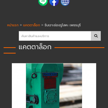
»
»
หน้าแรก
แคตตาล็อก
รับเจาะช่องรูโลหะ เพชรบุรี
แคตตาล็อก