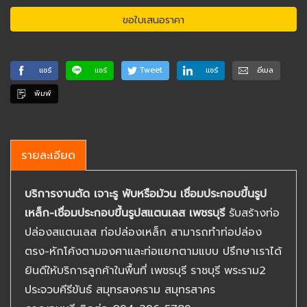
ขอใบเสนอราคา
แชร์
แชร์
Tweet
แชร์
อีเมล
พิมพ์
รายละเอียด
บริการงานตัด เจาะรู พับหรือม้วน เชื่อมประกอบขึ้นรูป
เหล็ก-เชื่อมประกอบขึ้นรูปสแตนเลส เพชรบุรี
รับสร้างท่อ
ปล่องสแตนเลส ท่อปล่องเหล็ก สามารถทำท่อปล่อง
ตรง-หักโค้งตามองศาและท่อแยกตามแบบ ปรึกษาเราได้
ยินดีให้บริการลูกค้าในพื้นที่ เพชรบุรี ราชบุรี พระราม2
ประจวบคีรีขันธ์ สมุทรสงคราม สมุทรสาคร